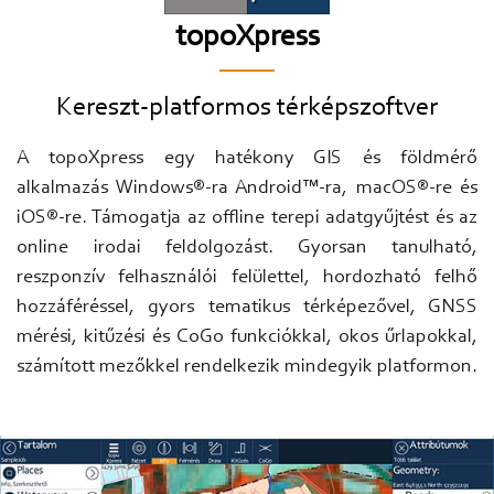
topoXpress
Kereszt-platformos térképszoftver
A topoXpress egy hatékony GIS és földmérő
alkalmazás Windows®-ra Android™-ra, macOS®-re és
iOS®-re. Támogatja az offline terepi adatgyűjtést és az
online irodai feldolgozást. Gyorsan tanulható,
reszponzív felhasználói felülettel, hordozható felhő
hozzáféréssel, gyors tematikus térképezővel, GNSS
mérési, kitűzési és CoGo funkciókkal, okos űrlapokkal,
számított mezőkkel rendelkezik mindegyik platformon.