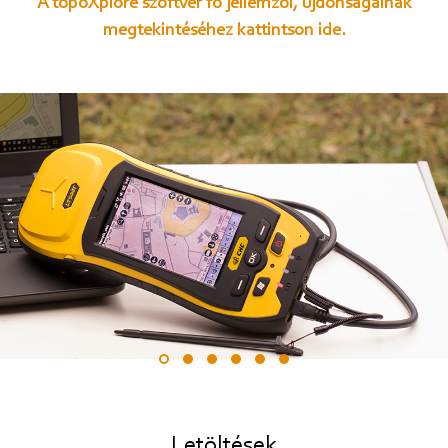
A
topoXplore
szoftver fő jellemzői, újdonságainak
megtekintéséhez kattintson ide.
Letöltések