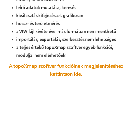
eltolás, információ kérés
leíró adatok mutatása, keresés
kiválasztás kifejezéssel, grafikusan
hossz- és területmérés
a VIW fájl kivételével más formátum
nem
menthető
importálás, exportálás, szerkesztés
nem
lehetséges
a teljes értékű topoXmap szoftver egyéb funkciói,
moduljai
nem
elérhetőek
A
topoXmap
szoftver funkcióinak megjelenítéséhez
kattintson ide.