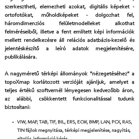
szerkesztheti, elemezheti azokat, digitális képeket -
ortofotókat, műholdképeket - dolgozhat fel,
háromdimenziós felületmodelleket alkothat
felméréseiből, illetve a fent említett képi információk
mellett rendelkezésre áll relációs adatbázis-kezelő és
jelentéskészítő a leíró adatok megjelenítésére,
publikálására.
A nagyméretű térképi állományok "nézegetéséhez" a
topoXmap korlátozott verzióját ajánljuk, amelyet a
teljes értékű szoftvernél lényegesen kedvezőbb áron,
az alábbi, csökkentett funkcionalitással tudunk
biztosítani:
VIW, MAP, TAB, TIF, BIL, ERS, ECW, BMP, LAN, PCX, RAS,
TIN fájlok megnyitása, térképi megjelenítése, nagyítás,