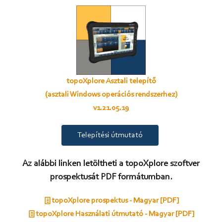
topoXplore Asztali telepítő
(asztali Windows operációs rendszerhez)
v1.21.05.19
Telepítési útmutató
Az alábbi linken letöltheti a topoXplore szoftver
prospektusát PDF formátumban.
topoXplore prospektus - Magyar [PDF]
topoXplore Használati útmutató - Magyar [PDF]