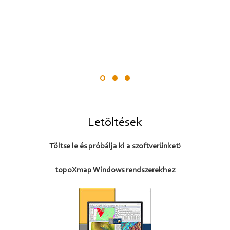
Letöltések
Töltse le és próbálja ki a szoftverünket!
topoXmap Windows rendszerekhez