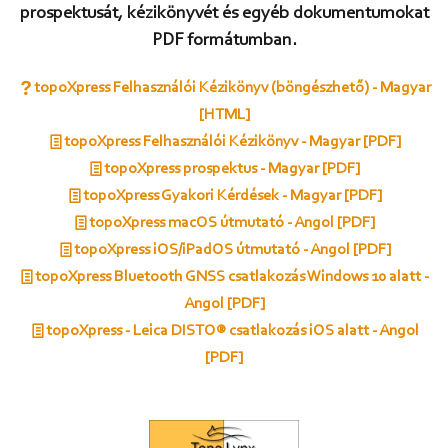
prospektusát, kézikönyvét és egyéb dokumentumokat
PDF formátumban.
topoXpress Felhasználói Kézikönyv (böngészhető) - Magyar
[HTML]
topoXpress Felhasználói Kézikönyv - Magyar [PDF]
topoXpress prospektus - Magyar [PDF]
topoXpress Gyakori Kérdések - Magyar [PDF]
topoXpress macOS útmutató - Angol [PDF]
topoXpress iOS/iPadOS útmutató - Angol [PDF]
topoXpress Bluetooth GNSS csatlakozás Windows 10 alatt -
Angol [PDF]
topoXpress - Leica DISTO® csatlakozás iOS alatt - Angol
[PDF]